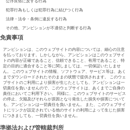
公序良俗に反する行為
犯罪行為もしくは犯罪行為に結びつく行為
法律・法令・条例に違反する行為
その他、アンビションが不適切と判断する行為
免責事項
アンビションは、このウェブサイトの内容については、細心の注意
を払っております。しかしながら、アンビションはこのウェブサイ
トの内容が正確であること、信頼できること、有用であること、特
定の目的に適合すること等に関しましては、一切保証いたしませ
ん。 このウェブサイトの情報、ソフトウェア、サービス等は、あく
までダウンロードされたそのままの状態で提供されます。 このウェ
ブサイトのご利用により損害が生じたとしても、アンビションは一
切責任を負いませんので、このウェブサイトは、あくまでご自身の
責任においてご利用下さい。 同様に、このウェブサイトのサービス
の停止、欠陥及びそれらが原因となり発生した損失や損害について
も、アンビションは一切責任を負いません。 また、このウェブサイ
トにリンクが設定されている他のサイトの利用によって生じた損害
につきましても、一切責任を負いません。
準拠法および管轄裁判所