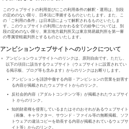
このウェブサイトの利用並びにこの利用条件の解釈・運用は、別段
の定めのない限り、日本法に準拠するものといたします。また、こ
の「ご利用の条件」は日本語によって解釈されるものといたしま
す。このウェブサイトの利用にかかわる全ての紛争については、別
段の定めのない限り、東京地方裁判所又は東京簡易裁判所を第一審
の専属管轄裁判所とするものといたします。
アンビションウェブサイトへのリンクについて
アンビションウェブサイトへのリンクは、原則自由です。ただし、
以下の項目に該当するウェブサイト（ウェブサイトに設置されてい
る掲示板、ブログ等も含みます）からのリンクはお断りします。
アンビションを誹謗中傷する内容・アンビションの営業を妨害す
る内容が掲載されたウェブサイトからのリンク。
反社会的内容（アダルトコンテンツ等）が掲載されたウェブサイ
ト からのリンク。
知的財産権を侵害しているまたはそのおそれがあるウェブサイト
（画像、キャラクター、サウンド・ファイル等の無断掲載、ソフ
トウェアの違法コピーを助長する内容が掲載されているウェブサ
イト等）からのリンク。