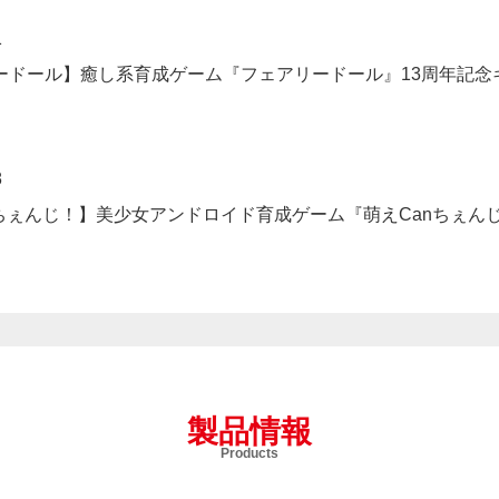
1
ードール】癒し系育成ゲーム『フェアリードール』13周年記念
8
nちぇんじ！】美少女アンドロイド育成ゲーム『萌えCanちぇん
製品情報
Products