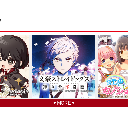
▼MORE▼